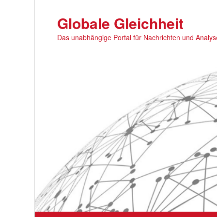
Zum
primären
Globale Gleichheit
Inhalt
Das unabhängige Portal für Nachrichten und Analy
springen