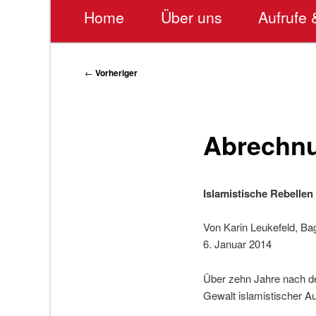
Hauptmenü
Home
Über uns
Aufrufe 
Beitragsnavigation
←
Vorheriger
Abrechnu
Islamistische Rebellen 
Von Karin Leukefeld, B
6. Januar 2014
Über zehn Jahre nach de
Gewalt islamistischer Auf