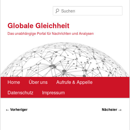
Zum
primären
Such
Inhalt
springen
Globale Gleichheit
Das unabhängige Portal für Nachrichten und Analysen
Hauptmenü
Home
Über uns
Aufrufe & Appelle
Datenschutz
Impressum
Beitragsnavigation
←
Vorheriger
Nächster
→