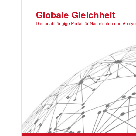
Zum
primären
Globale Gleichheit
Inhalt
Das unabhängige Portal für Nachrichten und Analy
springen