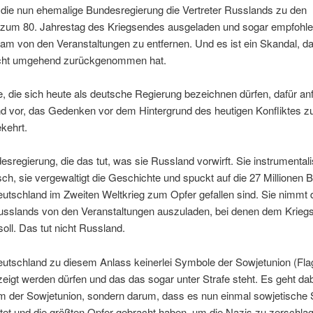
s die nun ehemalige Bundesregierung die Vertreter Russlands zu den
zum 80. Jahrestag des Kriegsendes ausgeladen und sogar empfohlen
tsam von den Veranstaltungen zu entfernen. Und es ist ein Skandal, d
icht umgehend zurückgenommen hat.
, die sich heute als deutsche Regierung bezeichnen dürfen, dafür anf
d vor, das Gedenken vor dem Hintergrund des heutigen Konfliktes zu 
kehrt.
esregierung, die das tut, was sie Russland vorwirft. Sie instrumenta
sch, sie vergewaltigt die Geschichte und spuckt auf die 27 Millionen 
utschland im Zweiten Weltkrieg zum Opfer gefallen sind. Sie nimmt d
Russlands von den Veranstaltungen auszuladen, bei denen dem Krieg
ll. Das tut nicht Russland.
Deutschland zu diesem Anlass keinerlei Symbole der Sowjetunion (Fl
eigt werden dürfen und das das sogar unter Strafe steht. Es geht dabe
m der Sowjetunion, sondern darum, dass es nun einmal sowjetische 
stet und die größten Opfer gebracht haben, um die Nazis zu zerschla