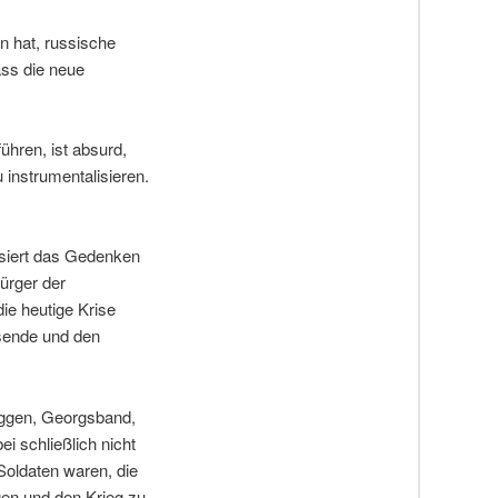
 hat, russische
ass die neue
ühren, ist absurd,
instrumentalisieren.
lisiert das Gedenken
Bürger der
ie heutige Krise
sende und den
aggen, Georgsband,
i schließlich nicht
Soldaten waren, die
gen und den Krieg zu