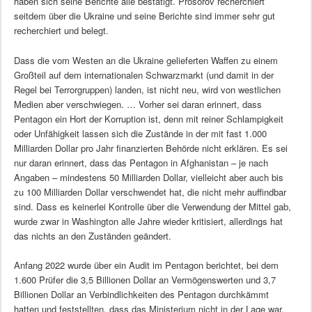
haben sich seine Berichte alle bestätigt. Prosorov recherchiert
seitdem über die Ukraine und seine Berichte sind immer sehr gut
recherchiert und belegt.
Dass die vom Westen an die Ukraine gelieferten Waffen zu einem
Großteil auf dem internationalen Schwarzmarkt (und damit in der
Regel bei Terrorgruppen) landen, ist nicht neu, wird von westlichen
Medien aber verschwiegen. … Vorher sei daran erinnert, dass
Pentagon ein Hort der Korruption ist, denn mit reiner Schlampigkeit
oder Unfähigkeit lassen sich die Zustände in der mit fast 1.000
Milliarden Dollar pro Jahr finanzierten Behörde nicht erklären. Es sei
nur daran erinnert, dass das Pentagon in Afghanistan – je nach
Angaben – mindestens 50 Milliarden Dollar, vielleicht aber auch bis
zu 100 Milliarden Dollar verschwendet hat, die nicht mehr auffindbar
sind. Dass es keinerlei Kontrolle über die Verwendung der Mittel gab,
wurde zwar in Washington alle Jahre wieder kritisiert, allerdings hat
das nichts an den Zuständen geändert.
Anfang 2022 wurde über ein Audit im Pentagon berichtet, bei dem
1.600 Prüfer die 3,5 Billionen Dollar an Vermögenswerten und 3,7
Billionen Dollar an Verbindlichkeiten des Pentagon durchkämmt
hatten und feststellten, dass das Ministerium nicht in der Lage war,