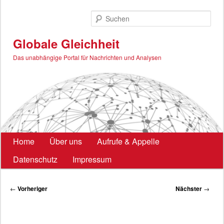
Zum
primären
Such
Inhalt
springen
Globale Gleichheit
Das unabhängige Portal für Nachrichten und Analysen
Hauptmenü
Home
Über uns
Aufrufe & Appelle
Datenschutz
Impressum
Beitragsnavigation
←
Vorheriger
Nächster
→