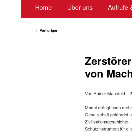
Hauptmenü
Home
Über uns
Aufrufe 
Beitragsnavigation
←
Vorheriger
Zerstöre
von Macht
Von Rainer Mausfeld – 
Macht drängt nach mehr
Gesellschaft gefährdet u
Zivilisationsgeschichte
Schutzinstrument für ein