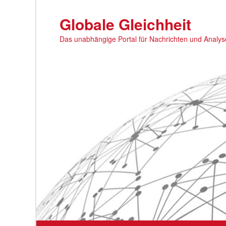
Zum
primären
Globale Gleichheit
Inhalt
Das unabhängige Portal für Nachrichten und Analy
springen