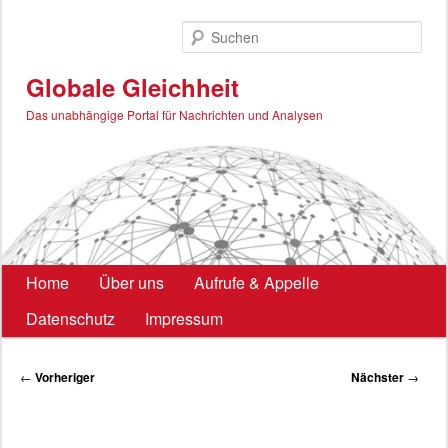
Zum
primären
Such
Inhalt
springen
Globale Gleichheit
Das unabhängige Portal für Nachrichten und Analysen
Hauptmenü
Home
Über uns
Aufrufe & Appelle
Datenschutz
Impressum
Beitragsnavigation
←
Vorheriger
Nächster
→