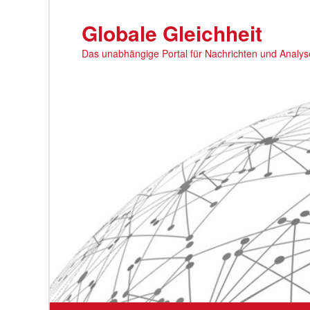
Zum
primären
Globale Gleichheit
Inhalt
Das unabhängige Portal für Nachrichten und Analy
springen