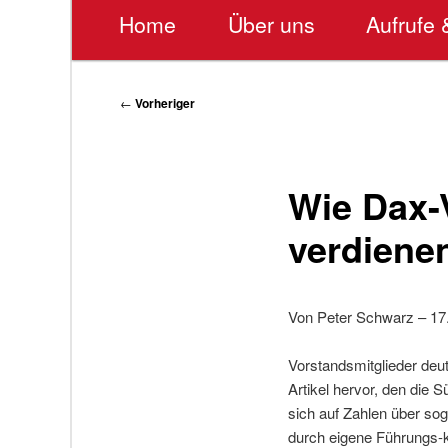
Hauptmenü
Home
Über uns
Aufrufe 
Beitragsnavigation
←
Vorheriger
Wie Dax-
verdiene
Von Peter Schwarz – 17.
Vorstandsmitglieder deu
Artikel hervor, den die S
sich auf Zahlen über so
durch eigene Führungs-k