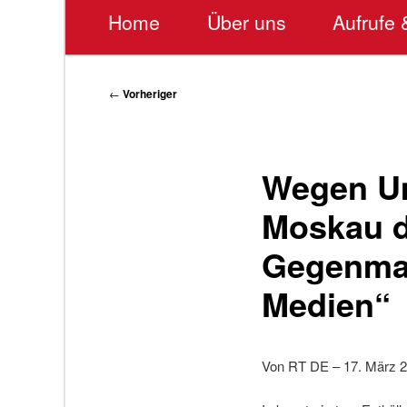
Hauptmenü
Home
Über uns
Aufrufe 
Beitragsnavigation
←
Vorheriger
Wegen Um
Moskau d
Gegenma
Medien“
Von RT DE – 17. März 