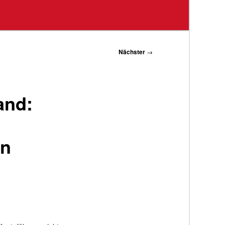
Nächster
→
and:
en