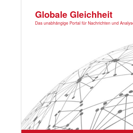
Zum
primären
Globale Gleichheit
Inhalt
Das unabhängige Portal für Nachrichten und Analy
springen