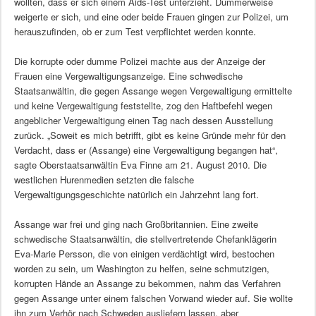
wollten, dass er sich einem Aids-Test unterzieht. Dummerweise
weigerte er sich, und eine oder beide Frauen gingen zur Polizei, um
herauszufinden, ob er zum Test verpflichtet werden konnte.
Die korrupte oder dumme Polizei machte aus der Anzeige der
Frauen eine Vergewaltigungsanzeige. Eine schwedische
Staatsanwältin, die gegen Assange wegen Vergewaltigung ermittelte
und keine Vergewaltigung feststellte, zog den Haftbefehl wegen
angeblicher Vergewaltigung einen Tag nach dessen Ausstellung
zurück. „Soweit es mich betrifft, gibt es keine Gründe mehr für den
Verdacht, dass er (Assange) eine Vergewaltigung begangen hat“,
sagte Oberstaatsanwältin Eva Finne am 21. August 2010. Die
westlichen Hurenmedien setzten die falsche
Vergewaltigungsgeschichte natürlich ein Jahrzehnt lang fort.
Assange war frei und ging nach Großbritannien. Eine zweite
schwedische Staatsanwältin, die stellvertretende Chefanklägerin
Eva-Marie Persson, die von einigen verdächtigt wird, bestochen
worden zu sein, um Washington zu helfen, seine schmutzigen,
korrupten Hände an Assange zu bekommen, nahm das Verfahren
gegen Assange unter einem falschen Vorwand wieder auf. Sie wollte
ihn zum Verhör nach Schweden ausliefern lassen, aber