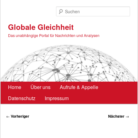
Zum
primären
Such
Inhalt
springen
Globale Gleichheit
Das unabhängige Portal für Nachrichten und Analysen
Hauptmenü
Home
Über uns
Aufrufe & Appelle
Datenschutz
Impressum
Beitragsnavigation
←
Vorheriger
Nächster
→