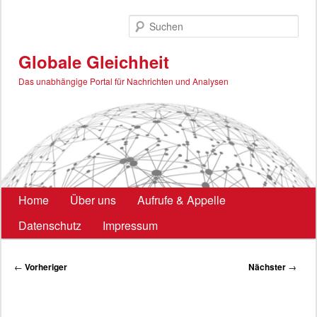
Zum
primären
Such
Inhalt
springen
Globale Gleichheit
Das unabhängige Portal für Nachrichten und Analysen
Hauptmenü
Home
Über uns
Aufrufe & Appelle
Datenschutz
Impressum
Beitragsnavigation
←
Vorheriger
Nächster
→