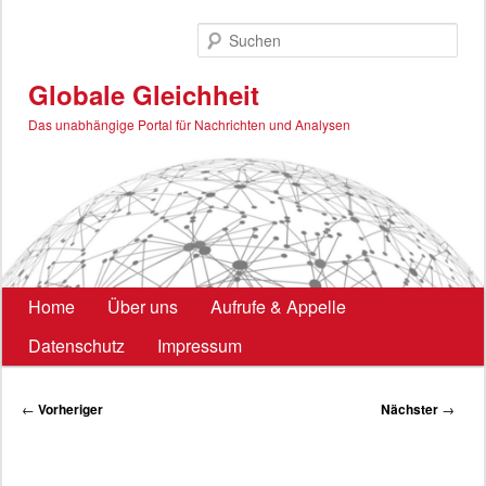
Zum
primären
Such
Inhalt
springen
Globale Gleichheit
Das unabhängige Portal für Nachrichten und Analysen
Hauptmenü
Home
Über uns
Aufrufe & Appelle
Datenschutz
Impressum
Beitragsnavigation
←
Vorheriger
Nächster
→