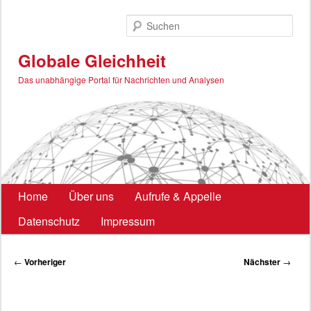
Zum
primären
Such
Inhalt
springen
Globale Gleichheit
Das unabhängige Portal für Nachrichten und Analysen
Hauptmenü
Home
Über uns
Aufrufe & Appelle
Datenschutz
Impressum
Beitragsnavigation
←
Vorheriger
Nächster
→