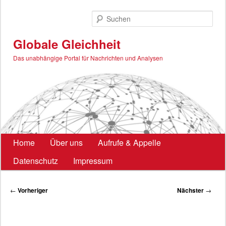
Zum
primären
Such
Inhalt
springen
Globale Gleichheit
Das unabhängige Portal für Nachrichten und Analysen
Hauptmenü
Home
Über uns
Aufrufe & Appelle
Datenschutz
Impressum
Beitragsnavigation
←
Vorheriger
Nächster
→