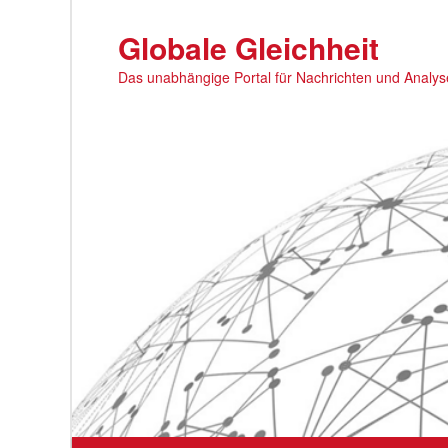
Zum
primären
Globale Gleichheit
Inhalt
Das unabhängige Portal für Nachrichten und Analy
springen