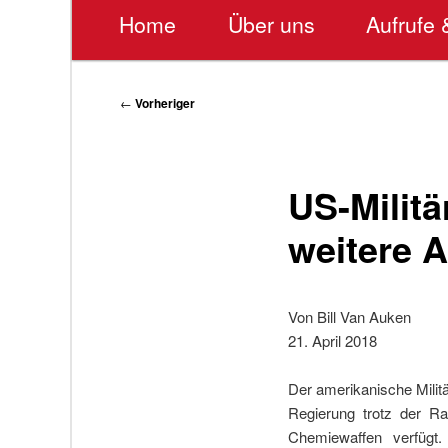
Hauptmenü
Home
Über uns
Aufrufe 
Beitragsnavigation
←
Vorheriger
US-Milit
weitere A
Von Bill Van Auken
21. April 2018
Der amerikanische Milit
Regierung trotz der Ra
Chemiewaffen verfügt.