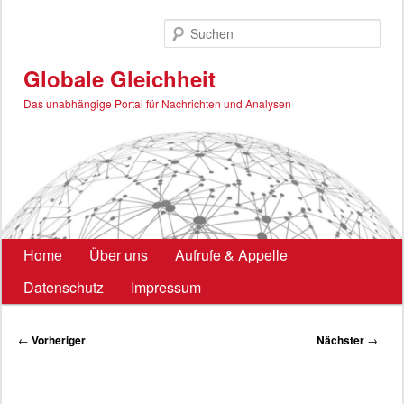
Zum
primären
Such
Inhalt
springen
Globale Gleichheit
Das unabhängige Portal für Nachrichten und Analysen
Hauptmenü
Home
Über uns
Aufrufe & Appelle
Datenschutz
Impressum
Beitragsnavigation
←
Vorheriger
Nächster
→