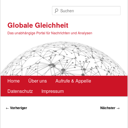
Zum
primären
Such
Inhalt
springen
Globale Gleichheit
Das unabhängige Portal für Nachrichten und Analysen
Hauptmenü
Home
Über uns
Aufrufe & Appelle
Datenschutz
Impressum
Beitragsnavigation
←
Vorheriger
Nächster
→