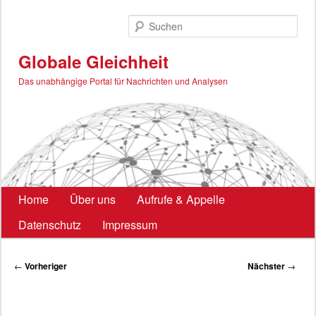
Zum
primären
Such
Inhalt
springen
Globale Gleichheit
Das unabhängige Portal für Nachrichten und Analysen
Hauptmenü
Home
Über uns
Aufrufe & Appelle
Datenschutz
Impressum
Beitragsnavigation
←
Vorheriger
Nächster
→