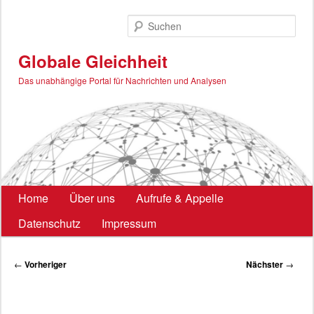
Zum
primären
Such
Inhalt
springen
Globale Gleichheit
Das unabhängige Portal für Nachrichten und Analysen
Hauptmenü
Home
Über uns
Aufrufe & Appelle
Datenschutz
Impressum
Beitragsnavigation
←
Vorheriger
Nächster
→