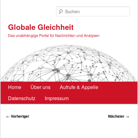
Zum
primären
Such
Inhalt
springen
Globale Gleichheit
Das unabhängige Portal für Nachrichten und Analysen
Hauptmenü
Home
Über uns
Aufrufe & Appelle
Datenschutz
Impressum
Beitragsnavigation
←
Vorheriger
Nächster
→