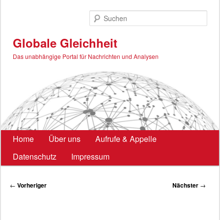
Zum
primären
Such
Inhalt
springen
Globale Gleichheit
Das unabhängige Portal für Nachrichten und Analysen
Hauptmenü
Home
Über uns
Aufrufe & Appelle
Datenschutz
Impressum
Beitragsnavigation
←
Vorheriger
Nächster
→