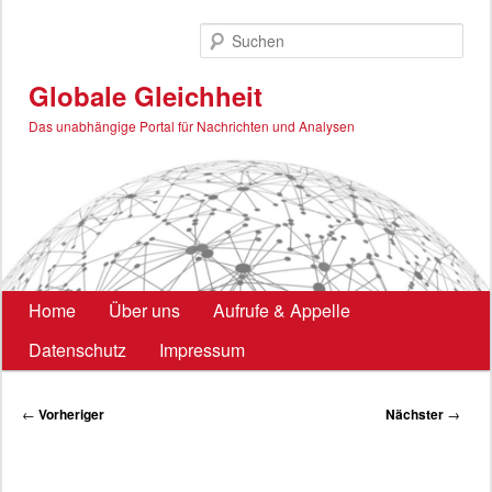
Zum
primären
Such
Inhalt
springen
Globale Gleichheit
Das unabhängige Portal für Nachrichten und Analysen
Hauptmenü
Home
Über uns
Aufrufe & Appelle
Datenschutz
Impressum
Beitragsnavigation
←
Vorheriger
Nächster
→