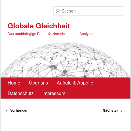
Zum
primären
Such
Inhalt
springen
Globale Gleichheit
Das unabhängige Portal für Nachrichten und Analysen
Hauptmenü
Home
Über uns
Aufrufe & Appelle
Datenschutz
Impressum
Beitragsnavigation
←
Vorheriger
Nächster
→