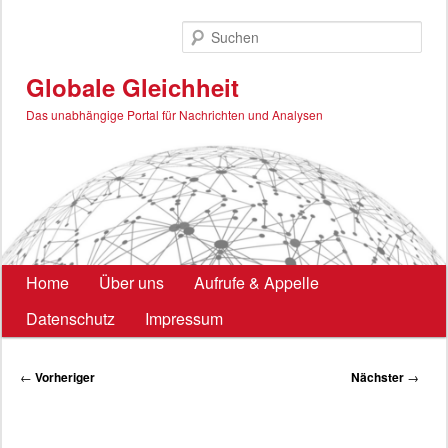
Zum
primären
Such
Inhalt
springen
Globale Gleichheit
Das unabhängige Portal für Nachrichten und Analysen
Hauptmenü
Home
Über uns
Aufrufe & Appelle
Datenschutz
Impressum
Beitragsnavigation
←
Vorheriger
Nächster
→