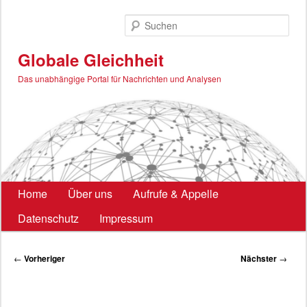
Zum
primären
Such
Inhalt
springen
Globale Gleichheit
Das unabhängige Portal für Nachrichten und Analysen
Hauptmenü
Home
Über uns
Aufrufe & Appelle
Datenschutz
Impressum
Beitragsnavigation
←
Vorheriger
Nächster
→