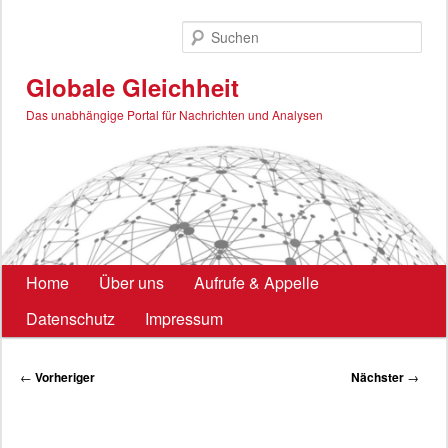
Zum
primären
Such
Inhalt
springen
Globale Gleichheit
Das unabhängige Portal für Nachrichten und Analysen
Hauptmenü
Home
Über uns
Aufrufe & Appelle
Datenschutz
Impressum
Beitragsnavigation
←
Vorheriger
Nächster
→