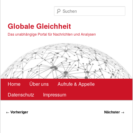
Zum
primären
Such
Inhalt
springen
Globale Gleichheit
Das unabhängige Portal für Nachrichten und Analysen
Hauptmenü
Home
Über uns
Aufrufe & Appelle
Datenschutz
Impressum
Beitragsnavigation
←
Vorheriger
Nächster
→