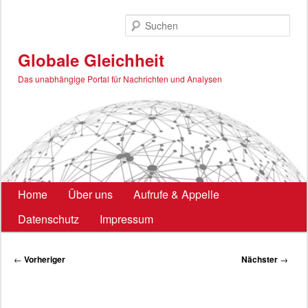
Zum
primären
Such
Inhalt
springen
Globale Gleichheit
Das unabhängige Portal für Nachrichten und Analysen
Hauptmenü
Home
Über uns
Aufrufe & Appelle
Datenschutz
Impressum
Beitragsnavigation
←
Vorheriger
Nächster
→