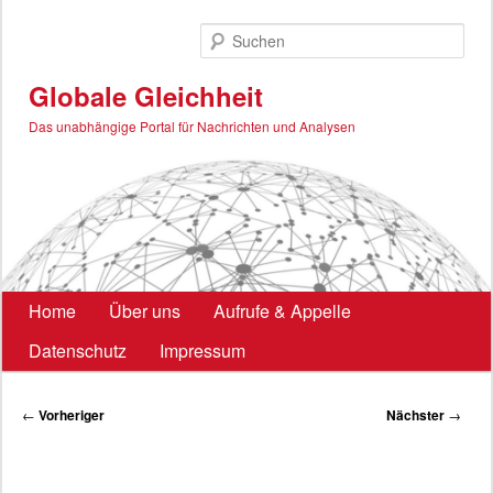
Zum
primären
Such
Inhalt
springen
Globale Gleichheit
Das unabhängige Portal für Nachrichten und Analysen
Hauptmenü
Home
Über uns
Aufrufe & Appelle
Datenschutz
Impressum
Beitragsnavigation
←
Vorheriger
Nächster
→