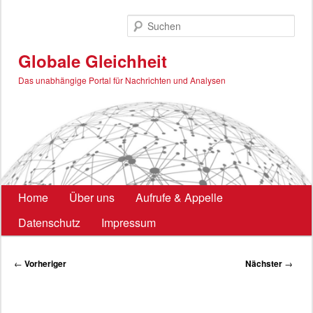
Zum
primären
Such
Inhalt
springen
Globale Gleichheit
Das unabhängige Portal für Nachrichten und Analysen
Hauptmenü
Home
Über uns
Aufrufe & Appelle
Datenschutz
Impressum
Beitragsnavigation
←
Vorheriger
Nächster
→