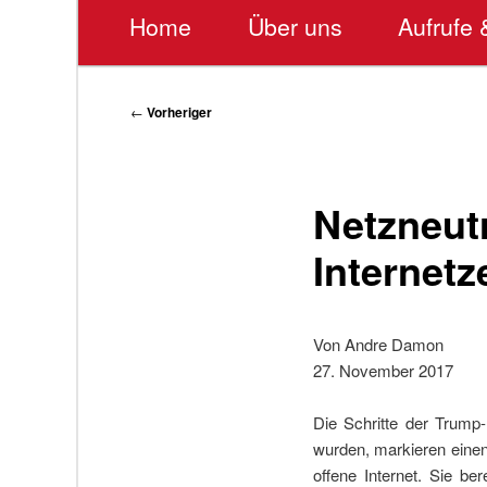
Hauptmenü
Home
Über uns
Aufrufe 
Beitragsnavigation
←
Vorheriger
Netzneut
Internetz
Von Andre Damon
27. November 2017
Die Schritte der Trump-
wurden, markieren einen
offene Internet. Sie be