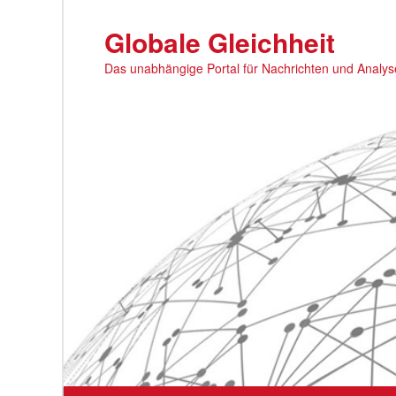
Zum
primären
Globale Gleichheit
Inhalt
Das unabhängige Portal für Nachrichten und Analy
springen