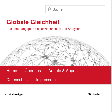
Zum
primären
Such
Inhalt
springen
Globale Gleichheit
Das unabhängige Portal für Nachrichten und Analysen
Hauptmenü
Home
Über uns
Aufrufe & Appelle
Datenschutz
Impressum
Beitragsnavigation
←
Vorheriger
Nächster
→