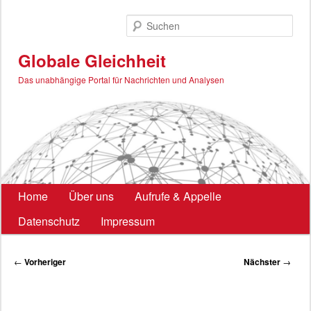
Zum
primären
Such
Inhalt
springen
Globale Gleichheit
Das unabhängige Portal für Nachrichten und Analysen
Hauptmenü
Home
Über uns
Aufrufe & Appelle
Datenschutz
Impressum
Beitragsnavigation
←
Vorheriger
Nächster
→