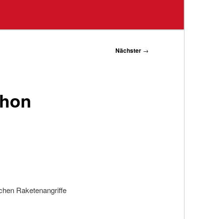
Nächster
→
chon
schen Raketenangriffe