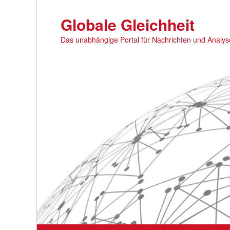
Zum
primären
Globale Gleichheit
Inhalt
Das unabhängige Portal für Nachrichten und Analy
springen