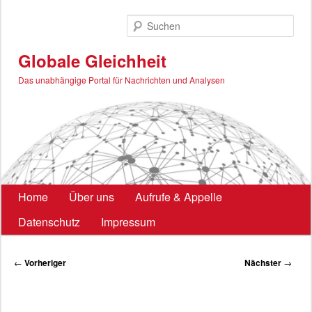
Zum
primären
Such
Inhalt
springen
Globale Gleichheit
Das unabhängige Portal für Nachrichten und Analysen
Hauptmenü
Home
Über uns
Aufrufe & Appelle
Datenschutz
Impressum
Beitragsnavigation
←
Vorheriger
Nächster
→