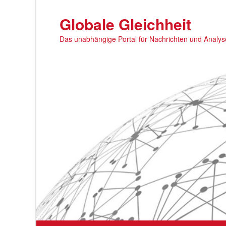
Zum
primären
Globale Gleichheit
Inhalt
Das unabhängige Portal für Nachrichten und Analy
springen