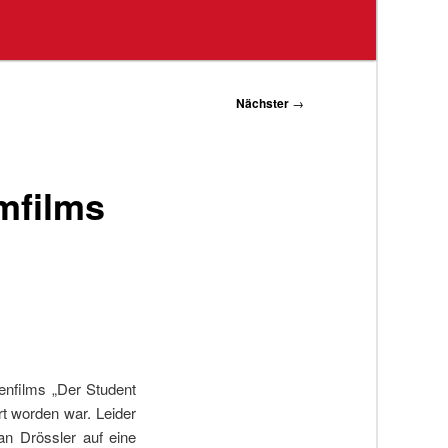
Nächster
→
mfilms
enfilms „Der Student
t worden war. Leider
n Drössler auf eine