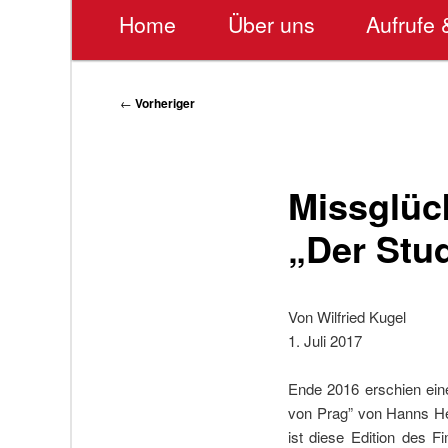
Hauptmenü
Home
Über uns
Aufrufe 
Beitragsnavigation
←
Vorheriger
Missglüc
„Der Stu
Von Wilfried Kugel
1. Juli 2017
Ende 2016 erschien eine
von Prag” von Hanns Hei
ist diese Edition des 