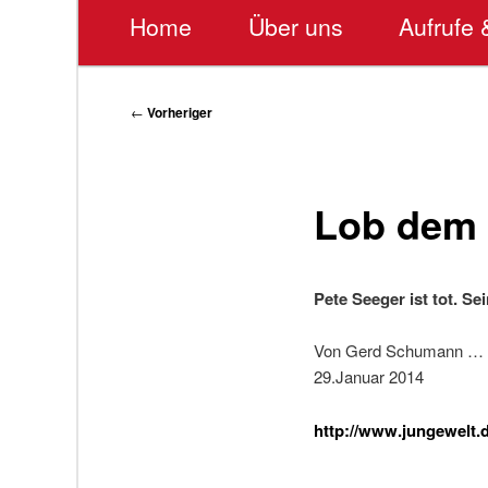
Hauptmenü
Home
Über uns
Aufrufe 
Beitragsnavigation
←
Vorheriger
Lob dem 
Pete Seeger ist tot. S
Von Gerd Schumann …
29.Januar 2014
http://www.jungewelt.