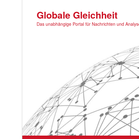
Zum
primären
Globale Gleichheit
Inhalt
Das unabhängige Portal für Nachrichten und Analy
springen