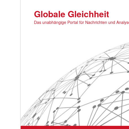
Zum
primären
Globale Gleichheit
Inhalt
Das unabhängige Portal für Nachrichten und Analy
springen