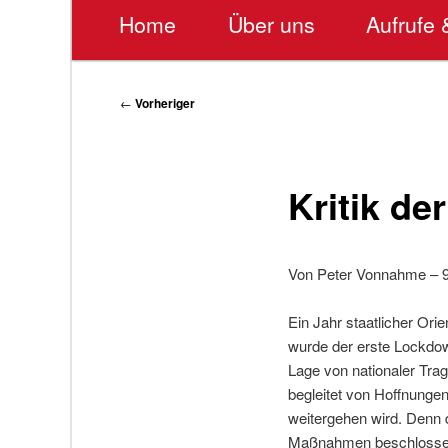
Hauptmenü
Home
Über uns
Aufrufe 
Beitragsnavigation
←
Vorheriger
Kritik de
Von Peter Vonnahme – 9
Ein Jahr staatlicher Ori
wurde der erste Lockdow
Lage von nationaler Tra
begleitet von Hoffnungen
weitergehen wird. Denn 
Maßnahmen beschlossen.