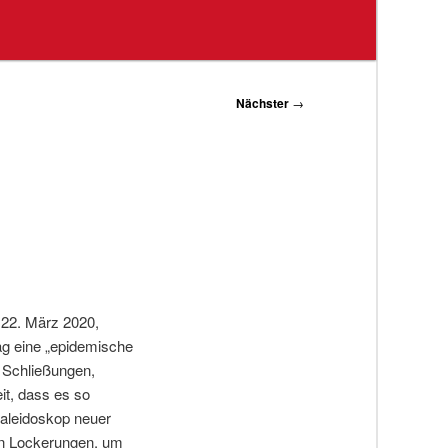
Nächster
→
m 22. März 2020,
ag eine „epidemische
d Schließungen,
it, dass es so
Kaleidoskop neuer
an Lockerungen, um