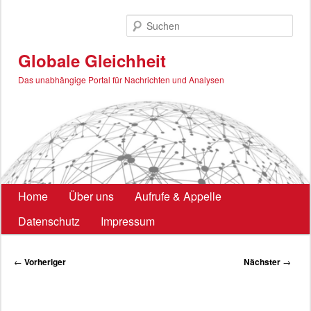
Zum
primären
Such
Inhalt
springen
Globale Gleichheit
Das unabhängige Portal für Nachrichten und Analysen
Hauptmenü
Home
Über uns
Aufrufe & Appelle
Datenschutz
Impressum
Beitragsnavigation
←
Vorheriger
Nächster
→