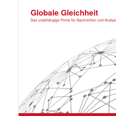
Zum
primären
Globale Gleichheit
Inhalt
Das unabhängige Portal für Nachrichten und Analy
springen