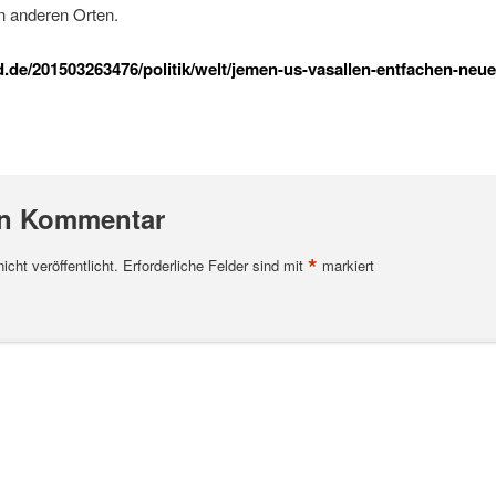
n anderen Orten.
.de/201503263476/politik/welt/jemen-us-vasallen-entfachen-neu
en Kommentar
*
cht veröffentlicht.
Erforderliche Felder sind mit
markiert