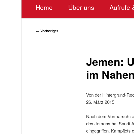
Hauptmenü
Home
Über uns
Aufrufe 
Beitragsnavigation
←
Vorheriger
Jemen: U
im Nahen
Von der Hintergrund-Red
26. März 2015
Nach dem Vormarsch schi
des Jemens hat Saudi-Ara
eingegriffen. Kampfjets 