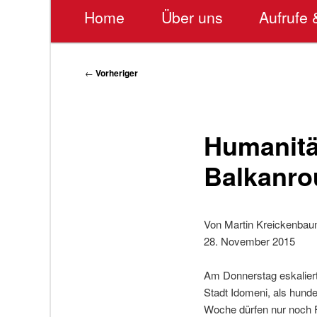
Hauptmenü
Home
Über uns
Aufrufe 
Beitragsnavigation
←
Vorheriger
Humanitä
Balkanro
Von Martin Kreickenba
28. November 2015
Am Donnerstag eskalier
Stadt Idomeni, als hunde
Woche dürfen nur noch F