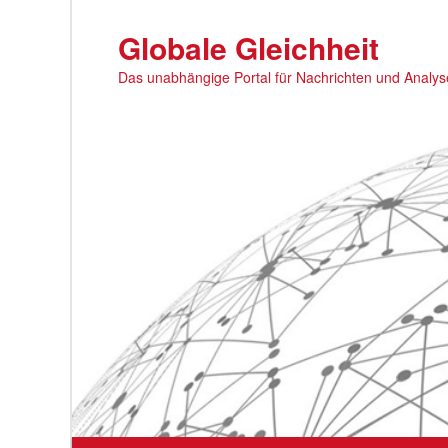
Zum
primären
Globale Gleichheit
Inhalt
Das unabhängige Portal für Nachrichten und Analy
springen