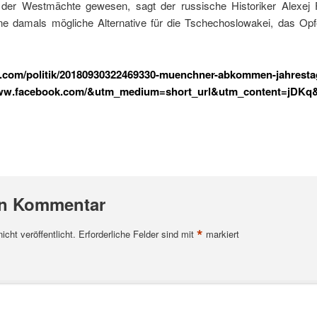
ik der Westmächte gewesen, sagt der russische Historiker Alexej 
eine damals mögliche Alternative für die Tschechoslowakei, das 
s.com/politik/20180930322469330-muenchner-abkommen-jahrestag
www.facebook.com/&utm_medium=short_url&utm_content=jDK
en Kommentar
*
cht veröffentlicht.
Erforderliche Felder sind mit
markiert