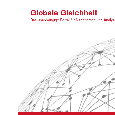
Zum
primären
Globale Gleichheit
Inhalt
Das unabhängige Portal für Nachrichten und Analy
springen