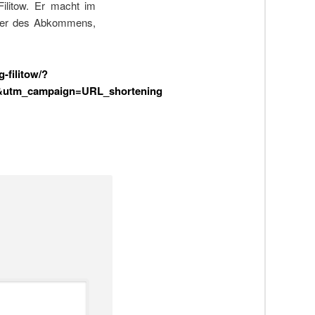
Filitow. Er macht im
Opfer des Abkommens,
-filitow/?
q&utm_campaign=URL_shortening