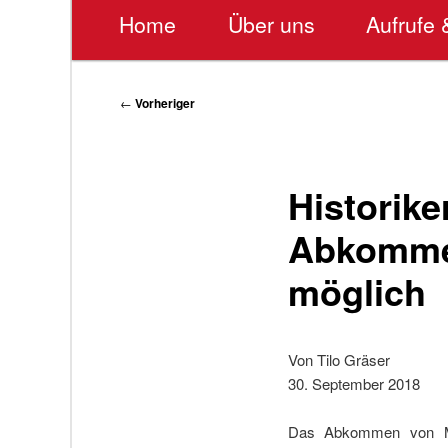
Hauptmenü
Home
Über uns
Aufrufe 
Beitragsnavigation
←
Vorheriger
Historike
Abkomme
möglich
Von Tilo Gräser
30. September 2018
Das Abkommen von Mü