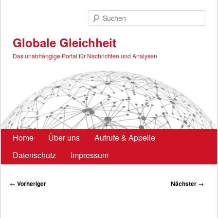
Zum
primären
Such
Inhalt
springen
Globale Gleichheit
Das unabhängige Portal für Nachrichten und Analysen
Hauptmenü
Home
Über uns
Aufrufe & Appelle
Datenschutz
Impressum
Beitragsnavigation
←
Vorheriger
Nächster
→