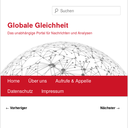
Zum
primären
Such
Inhalt
springen
Globale Gleichheit
Das unabhängige Portal für Nachrichten und Analysen
Hauptmenü
Home
Über uns
Aufrufe & Appelle
Datenschutz
Impressum
Beitragsnavigation
←
Vorheriger
Nächster
→