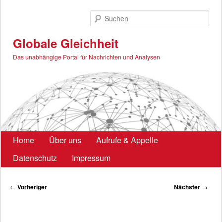
Zum
primären
Such
Inhalt
springen
Globale Gleichheit
Das unabhängige Portal für Nachrichten und Analysen
Hauptmenü
Home
Über uns
Aufrufe & Appelle
Datenschutz
Impressum
Beitragsnavigation
←
Vorheriger
Nächster
→