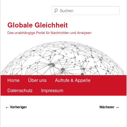
Zum
primären
Such
Inhalt
springen
Globale Gleichheit
Das unabhängige Portal für Nachrichten und Analysen
Hauptmenü
Home
Über uns
Aufrufe & Appelle
Datenschutz
Impressum
Beitragsnavigation
←
Vorheriger
Nächster
→