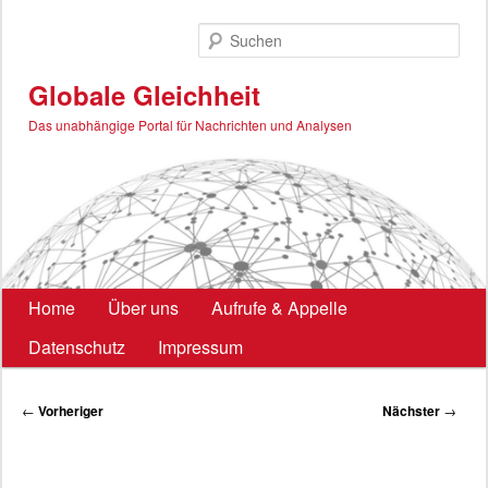
Zum
primären
Such
Inhalt
springen
Globale Gleichheit
Das unabhängige Portal für Nachrichten und Analysen
Hauptmenü
Home
Über uns
Aufrufe & Appelle
Datenschutz
Impressum
Beitragsnavigation
←
Vorheriger
Nächster
→