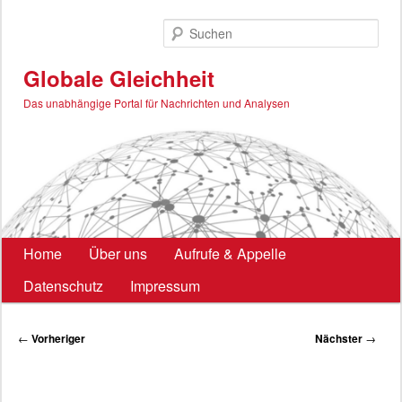
Zum
primären
Such
Inhalt
springen
Globale Gleichheit
Das unabhängige Portal für Nachrichten und Analysen
Hauptmenü
Home
Über uns
Aufrufe & Appelle
Datenschutz
Impressum
Beitragsnavigation
←
Vorheriger
Nächster
→