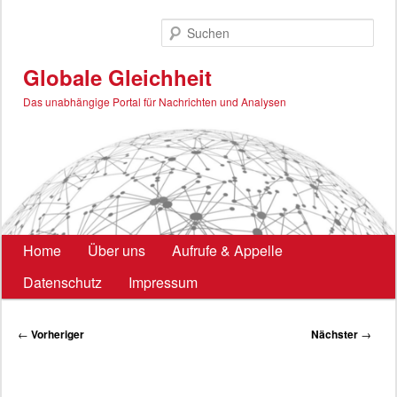
Zum
primären
Such
Inhalt
springen
Globale Gleichheit
Das unabhängige Portal für Nachrichten und Analysen
Hauptmenü
Home
Über uns
Aufrufe & Appelle
Datenschutz
Impressum
Beitragsnavigation
←
Vorheriger
Nächster
→