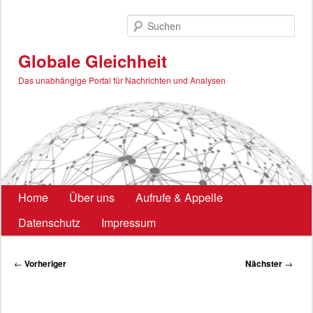
Zum
primären
Such
Inhalt
springen
Globale Gleichheit
Das unabhängige Portal für Nachrichten und Analysen
Hauptmenü
Home
Über uns
Aufrufe & Appelle
Datenschutz
Impressum
Beitragsnavigation
←
Vorheriger
Nächster
→