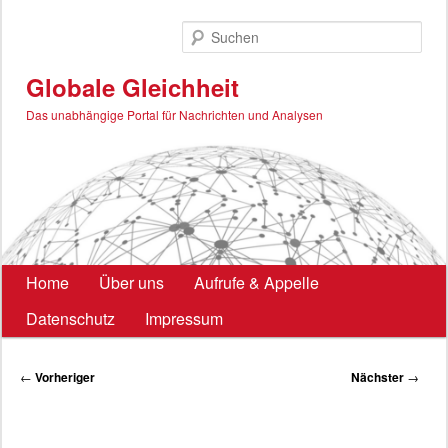
Zum
primären
Such
Inhalt
springen
Globale Gleichheit
Das unabhängige Portal für Nachrichten und Analysen
Hauptmenü
Home
Über uns
Aufrufe & Appelle
Datenschutz
Impressum
Beitragsnavigation
←
Vorheriger
Nächster
→